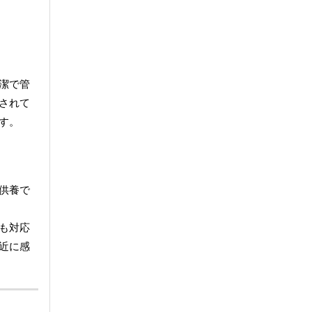
潔で管
されて
す。
供養で
も対応
近に感