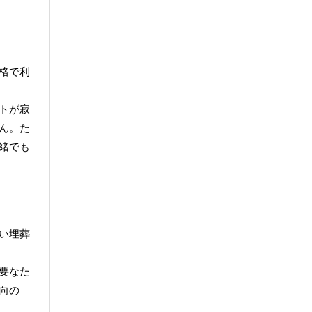
格で利
トが寂
ん。た
緒でも
い埋葬
要なた
向の