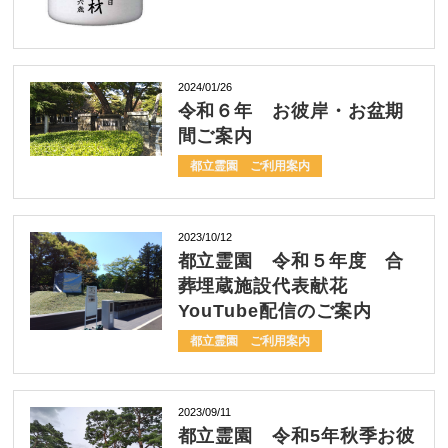
2024/01/26
令和６年 お彼岸・お盆期
間ご案内
都立霊園 ご利用案内
2023/10/12
都立霊園 令和５年度 合
葬埋蔵施設代表献花
YouTube配信のご案内
都立霊園 ご利用案内
2023/09/11
都立霊園 令和5年秋季お彼