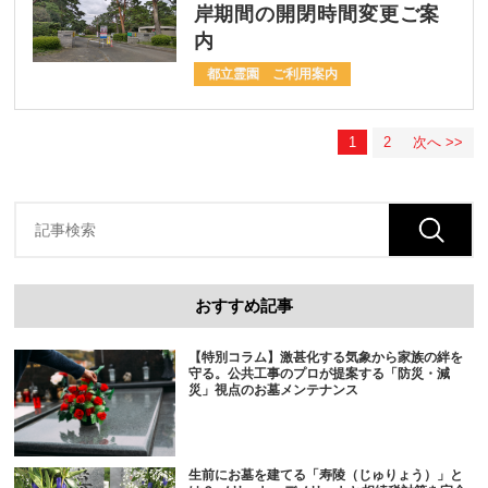
岸期間の開閉時間変更ご案
内
都立霊園 ご利用案内
1
2
次へ >>
おすすめ記事
【特別コラム】激甚化する気象から家族の絆を
守る。公共工事のプロが提案する「防災・減
災」視点のお墓メンテナンス
生前にお墓を建てる「寿陵（じゅりょう）」と